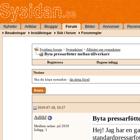
Nyheter
Artiklar
Bloggar
Forum
Bilder
Annonser
Recens
Bevakningar
Inställningar
Sök i forum
Forumregler
Sysidans forum
>
Symaskiner
>
Allmänt om symaskiner
Byta pressarfötter mellan tillverkare
Registrera
Dagens inlägg
Notiser
Ska du köpa symaskin -
läs detta först!
2019-07-18, 10:27
Adlihf
Byta pressarfötte
Medlem sedan: jul 2019
Hej! Jag har en 
Inlägg: 1
standardpressarfo