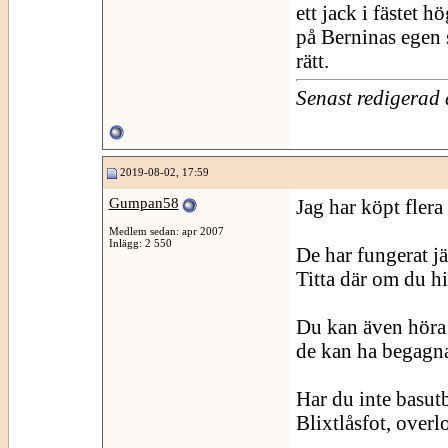
ett jack i fästet h
på Berninas egen s
rätt.
Senast redigerad
2019-08-02, 17:59
Gumpan58
Jag har köpt flera
Medlem sedan: apr 2007
Inlägg: 2 550
De har fungerat jä
Titta där om du hi
Du kan även höra 
de kan ha begagna
Har du inte basut
Blixtlåsfot, overl