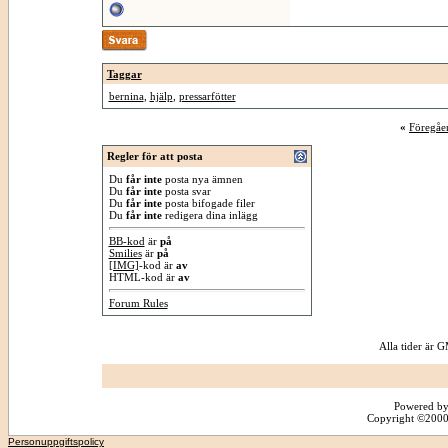
Taggar
bernina
,
hjälp
,
pressarfötter
«
Föregåe
Regler för att posta
Du
får inte
posta nya ämnen
Du
får inte
posta svar
Du
får inte
posta bifogade filer
Du
får inte
redigera dina inlägg
BB-kod
är
på
Smilies
är
på
[IMG]
-kod är
av
HTML-kod är
av
Forum Rules
Alla tider är
Powered by
Copyright ©2000 -
Personuppgiftspolicy