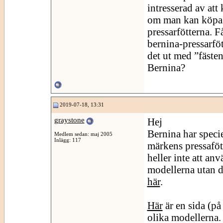
intresserad av att
om man kan köpa 
pressarfötterna. F
bernina-pressarfö
det ut med ”fäste
Bernina?
2019-07-18, 13:31
graystone
Hej
Bernina har specie
Medlem sedan: maj 2005
Inlägg: 117
märkens pressafött
heller inte att an
modellerna utan d
här
.
Här
är en sida (på
olika modellerna.