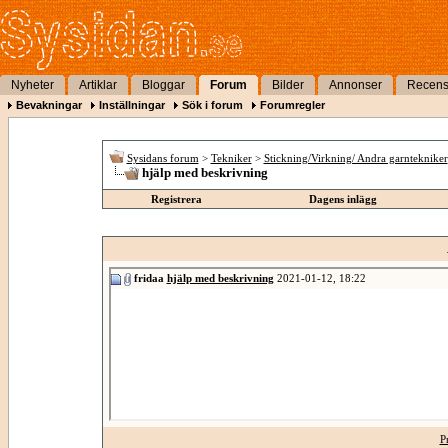
Nyheter
Artiklar
Bloggar
Forum
Bilder
Annonser
Recens
Bevakningar
Inställningar
Sök i forum
Forumregler
Sysidans forum
>
Tekniker
>
Stickning/Virkning/ Andra garntekniker
hjälp med beskrivning
Registrera
Dagens inlägg
fridaa
hjälp med beskrivning
2021-01-12,
18:22
P