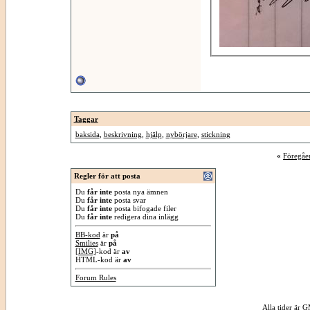
Taggar
baksida
,
beskrivning
,
hjälp
,
nybörjare
,
stickning
«
Föregåe
Regler för att posta
Du
får inte
posta nya ämnen
Du
får inte
posta svar
Du
får inte
posta bifogade filer
Du
får inte
redigera dina inlägg
BB-kod
är
på
Smilies
är
på
[IMG]
-kod är
av
HTML-kod är
av
Forum Rules
Alla tider är