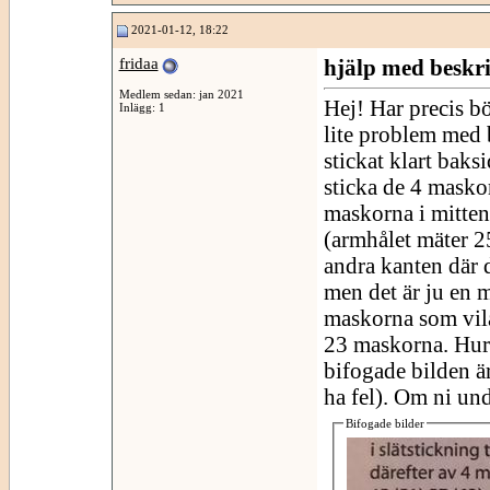
2021-01-12, 18:22
fridaa
hjälp med beskr
Medlem sedan: jan 2021
Hej! Har precis b
Inlägg: 1
lite problem med b
stickat klart baks
sticka de 4 maskor
maskorna i mitten 
(armhålet mäter 25
andra kanten där 
men det är ju en 
maskorna som vilar
23 maskorna. Hur
bifogade bilden ä
ha fel). Om ni und
Bifogade bilder