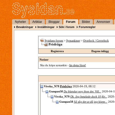
Nyheter
Artiklar
Bloggar
Forum
Bilder
Annonser
Bevakningar
Inställningar
Sök i forum
Forumregler
Sysidans forum
>
Symaskiner
>
Overlock / Coverlock
Prisfråga
Registrera
Dagens inlägg
Notiser
Ska du köpa symaskin -
läs detta först!
Viveka_N79
Prisfråga
2020-04-19,
08:12
Gumpan58
Du blandar nog ihop det. Vill...
2020-04-1
Viveka_N79
Ok. Jag betalade dock 10 för...
2020-
Gumpan58
Så såg det ut då jag köpte...
2020-