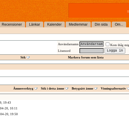
T
Recensioner
Länkar
Kalender
Medlemmar
Din sida
Om...
Användarnamn
Kom ihåg mi
Lösenord
Sök
Markera forum som lästa
Ämnesverktyg
Sök i detta ämne
Betygsätt ämne
Visningsalternativ
9,
19:43
04-20,
10:11
04-20,
19:50