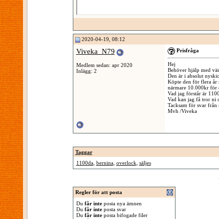
2020-04-19, 08:12
Viveka_N79
Prisfråga
Hej
Medlem sedan: apr 2020
Behöver hjälp med vär
Inlägg: 2
Den är i absolut nyski
Köpte den för flera år 
närmare 10.000kr för 
Vad jag förstår är 1
Vad kan jag få tror ni
Tacksam för svar från
Mvh /Viveka
Taggar
1100da
,
bernina
,
overlock
,
säljes
Regler för att posta
Du
får inte
posta nya ämnen
Du
får inte
posta svar
Du
får inte
posta bifogade filer