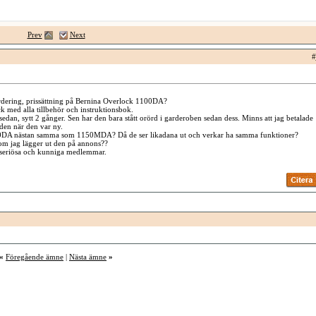
Prev
Next
#
dering, prissättning på Bernina Overlock 1100DA?
ck med alla tillbehör och instruktionsbok.
sedan, sytt 2 gånger. Sen har den bara stått orörd i garderoben sedan dess. Minns att jag betalade
den när den var ny.
100DA nästan samma som 1150MDA? Då de ser likadana ut och verkar ha samma funktioner?
 om jag lägger ut den på annons??
 seriösa och kunniga medlemmar.
«
Föregående ämne
|
Nästa ämne
»