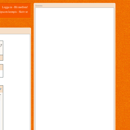
Annons
Logga in
-
Bli medlem!
ipsa en kompis
-
Skriv ut
g?