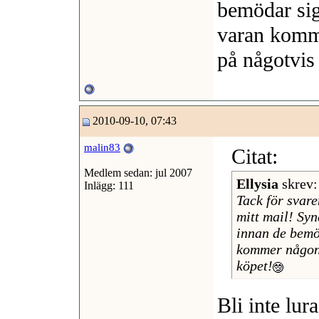
bemödar sig
varan komme
på någotvis
2010-09-10, 07:43
malin83
Citat:
Medlem sedan: jul 2007
Ellysia
skrev
Inlägg: 111
Tack för svare
mitt mail! Syn
innan de bemöd
kommer någon 
köpet!
Bli inte lur