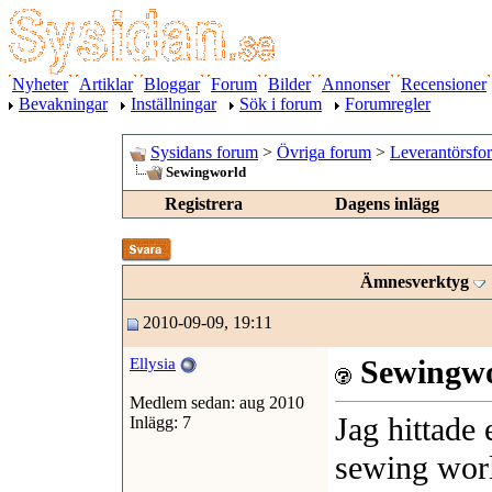
Nyheter
Artiklar
Bloggar
Forum
Bilder
Annonser
Recensioner
Bevakningar
Inställningar
Sök i forum
Forumregler
Sysidans forum
>
Övriga forum
>
Leverantörsfo
Sewingworld
Registrera
Dagens inlägg
Ämnesverktyg
2010-09-09, 19:11
Sewingw
Ellysia
Medlem sedan: aug 2010
Jag hittade 
Inlägg: 7
sewing worl