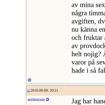
av mina sex
några timmar
avgiften, dv
nu känna en
och fruktar 
av provdoc
helt nojig?
varor på se
hade i så fa
2010-09-09, 20:21
Jag har han
sextiosexan