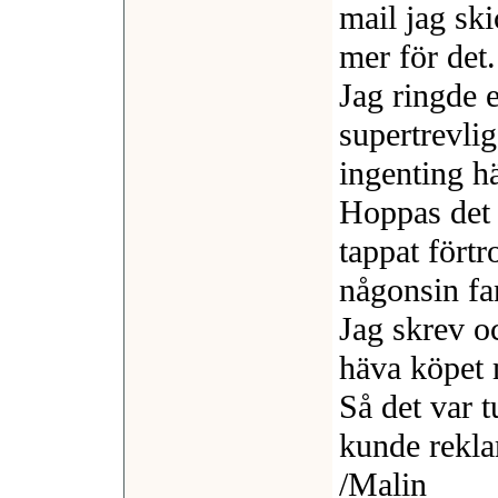
mail jag sk
mer för det.
Jag ringde e
supertrevli
ingenting h
Hoppas det l
tappat fört
någonsin f
Jag skrev oc
häva köpet 
Så det var 
kunde rekla
/Malin