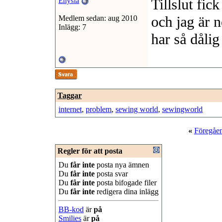
Tillslut fic
Ellysia
och jag är 
Medlem sedan: aug 2010
Inlägg: 7
har så dålig
Taggar
internet
,
problem
,
sewing world
,
sewingworld
«
Föregåe
Regler för att posta
Du
får inte
posta nya ämnen
Du
får inte
posta svar
Du
får inte
posta bifogade filer
Du
får inte
redigera dina inlägg
BB-kod
är
på
Smilies
är
på