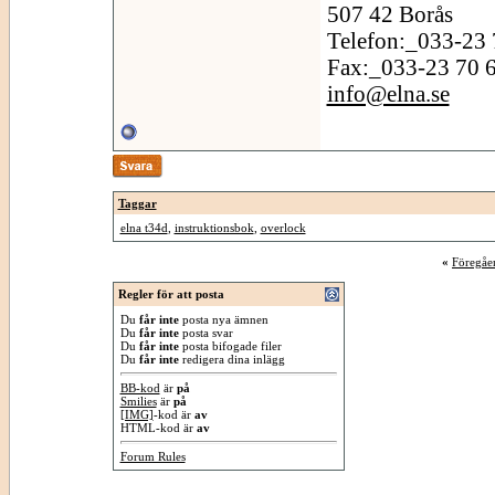
507 42 Borås
Telefon:_033-23 
Fax:_033-23 70 
info@elna.se
Taggar
elna t34d
,
instruktionsbok
,
overlock
«
Föregåe
Regler för att posta
Du
får inte
posta nya ämnen
Du
får inte
posta svar
Du
får inte
posta bifogade filer
Du
får inte
redigera dina inlägg
BB-kod
är
på
Smilies
är
på
[IMG]
-kod är
av
HTML-kod är
av
Forum Rules