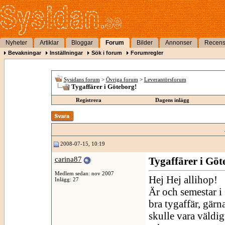
Nyheter
Artiklar
Bloggar
Forum
Bilder
Annonser
Recens
Bevakningar
Inställningar
Sök i forum
Forumregler
Sysidans forum
>
Övriga forum
>
Leverantörsforum
Tygaffärer i Göteborg!
Registrera
Dagens inlägg
2008-07-15, 10:19
carina87
Tygaffärer i Göt
Medlem sedan: nov 2007
Hej Hej allihop!
Inlägg: 27
Är och semestar i 
bra tygaffär, gärn
skulle vara väldig