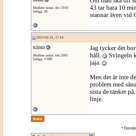
Om man ska till st
43 tar bara 10 mi
Medlem sedan: dec 2010
Inlägg: 36
stannar även vid 
2013-02-21, 17:14
ichigo
Jag tycker det bor
håll.
Svingeln k
Medlem sedan: feb 2005
Inlägg: 3 988
jaja.
Men det är inte de
problem med såna 
sista de tänker på
linje.
«
Föregåe