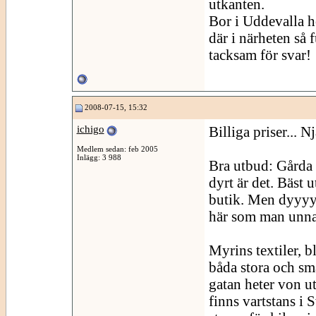
utkanten.
Bor i Uddevalla h
där i närheten så 
tacksam för svar!
2008-07-15, 15:32
ichigo
Billiga priser... Nj
Medlem sedan: feb 2005
Inlägg: 3 988
Bra utbud: Gårda 
dyrt är det. Bäst 
butik. Men dyyyyr
här som man unnar
Myrins textiler, b
båda stora och små
gatan heter von u
finns vartstans i