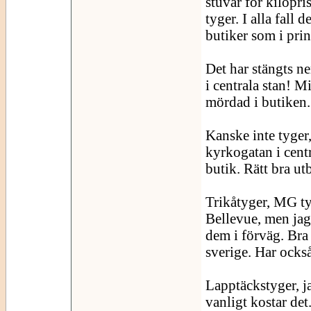
stuvar för kilopri
tyger. I alla fall 
butiker som i prin
Det har stängts ner
i centrala stan! M
mördad i butiken.
Kanske inte tyger
kyrkogatan i cent
butik. Rätt bra ut
Trikåtyger, MG tyg
Bellevue, men jag
dem i förväg. Bra 
sverige. Har ocks
Lapptäckstyger, j
vanligt kostar det