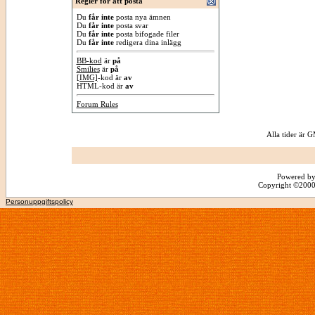
Regler för att posta
Du
får inte
posta nya ämnen
Du
får inte
posta svar
Du
får inte
posta bifogade filer
Du
får inte
redigera dina inlägg
BB-kod
är
på
Smilies
är
på
[IMG]
-kod är
av
HTML-kod är
av
Forum Rules
Alla tider är
Powered by
Copyright ©2000 -
Personuppgiftspolicy