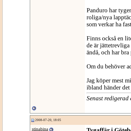
Panduro har tyger 
roliga/nya lapptä
som verkar ha fast
Finns också en lit
de är jättetrevlig
ändå, och har bra 
Om du behöver adre
Jag köper mest mi
ibland händer det a
Senast redigerad
2008-07-20, 18:05
stinabina
Tygaffär i Göteb