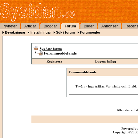
Nyheter
Artiklar
Bloggar
Forum
Bilder
Annonser
Recens
Bevakningar
Inställningar
Sök i forum
Forumregler
Sysidans forum
Forummeddelande
Registrera
Dagens inlägg
Forummeddelande
Tyvärr - inga träffar. Var vänlig och försö
Alla tider är
Powered by
Copyright ©2000 -