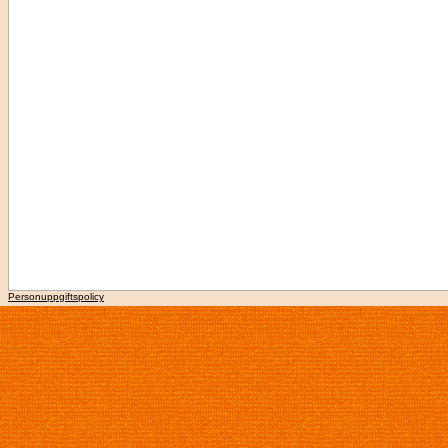
Personuppgiftspolicy