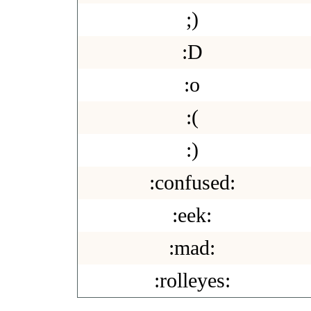
;)
:D
:o
:(
:)
:confused:
:eek:
:mad:
:rolleyes: