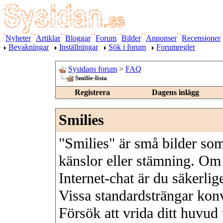
Nyheter
Artiklar
Bloggar
Forum
Bilder
Annonser
Recensioner
Bevakningar
Inställningar
Sök i forum
Forumregler
Sysidans forum
>
FAQ
Smilie-lista
Registrera
Dagens inlägg
Smilies
"Smilies" är små bilder som
känslor eller stämning. Om 
Internet-chat är du säkerli
Vissa standardsträngar konve
Försök att vrida ditt huvud 