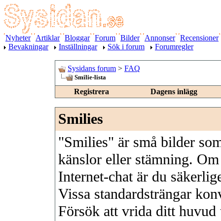
Nyheter
Artiklar
Bloggar
Forum
Bilder
Annonser
Recensioner
Bevakningar
Inställningar
Sök i forum
Forumregler
Sysidans forum
>
FAQ
Smilie-lista
Registrera
Dagens inlägg
Smilies
"Smilies" är små bilder som
känslor eller stämning. Om 
Internet-chat är du säkerli
Vissa standardsträngar konve
Försök att vrida ditt huvud 