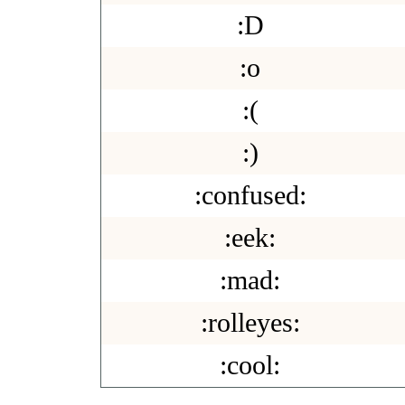
:D
:o
:(
:)
:confused:
:eek:
:mad:
:rolleyes:
:cool: