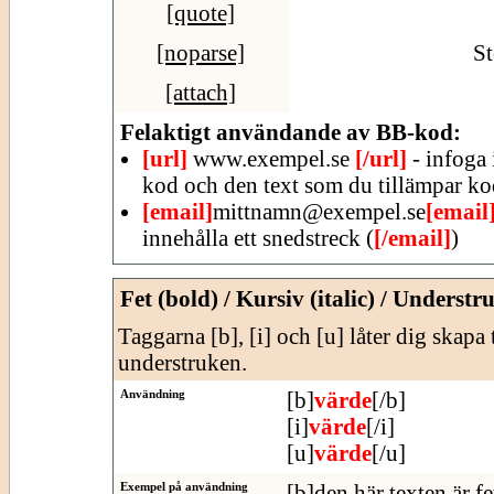
[quote]
[noparse]
St
[attach]
Felaktigt användande av BB-kod:
[url]
www.exempel.se
[/url]
- infoga 
kod och den text som du tillämpar ko
[email]
mittnamn@exempel.se
[email
innehålla ett snedstreck (
[/email]
)
Fet (bold) / Kursiv (italic) / Understr
Taggarna [b], [i] och [u] låter dig skapa 
understruken.
Användning
[b]
värde
[/b]
[i]
värde
[/i]
[u]
värde
[/u]
Exempel på användning
[b]den här texten är fe