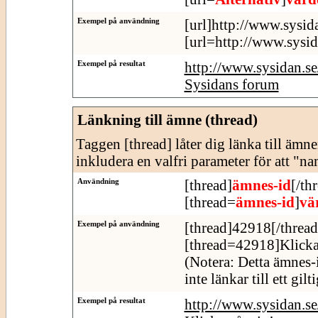
Exempel på användning
[url]http://www.sysid
[url=http://www.sysid
Exempel på resultat
http://www.sysidan.s
Sysidans forum
Länkning till ämne (thread)
Taggen [thread] låter dig länka till äm
inkludera en valfri parameter för att "n
Användning
[thread]
ämnes-id
[/th
[thread=
ämnes-id
]
vä
Exempel på användning
[thread]42918[/thread
[thread=42918]Klicka
(Notera: Detta ämnes-
inte länkar till ett gil
Exempel på resultat
http://www.sysidan.s