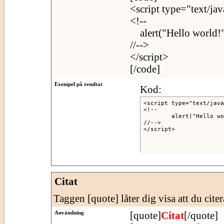
<script type="text/jav
<!--
alert("Hello world!"
//-->
</script>
[/code]
Exempel på resultat
Kod:
<script type="text/java
<!--

	alert("Hello world!");

//-->

</script>
Citat
Taggen [quote] låter dig visa att du citer
Användning
[quote]
Citat
[/quote]