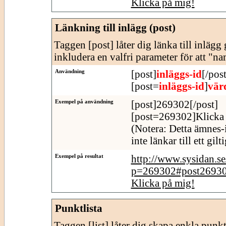
Klicka på mig!
Länkning till inlägg (post)
Taggen [post] låter dig länka till inläg
inkludera en valfri parameter för att "n
Användning
[post]
inläggs-id
[/post
[post=
inläggs-id
]
vär
Exempel på användning
[post]269302[/post]
[post=269302]Klicka 
(Notera: Detta ämnes-
inte länkar till ett gil
Exempel på resultat
http://www.sysidan.s
p=269302#post2693
Klicka på mig!
Punktlista
Taggen [list] låter dig skapa enkla punktl