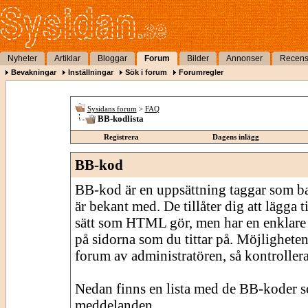
Nyheter
Artiklar
Bloggar
Forum
Bilder
Annonser
Recens
Bevakningar
Inställningar
Sök i forum
Forumregler
Sysidans forum
>
FAQ
BB-kodlista
Registrera
Dagens inlägg
BB-kod
BB-kod är en uppsättning taggar som 
är bekant med. De tillåter dig att lägga
sätt som HTML gör, men har en enklare 
på sidorna som du tittar på. Möjligheten
forum av administratören, så kontrollera 
Nedan finns en lista med de BB-koder s
meddelanden.