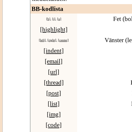
BB-kodlista
Fet (bo
[b]
,
[i]
,
[u]
[highlight]
Vänster (le
[left]
,
[right]
,
[center]
[indent]
[email]
[url]
[thread]
[post]
[list]
[img]
[code]