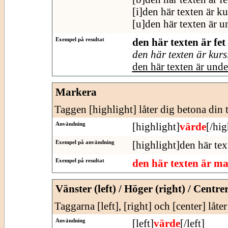
[i]den här texten är ku
[u]den här texten är u
Exempel på resultat
den här texten är fet
den här texten är kurs
den här texten är und
Markera
Taggen [highlight] låter dig betona din t
Användning
[highlight]
värde
[/hig
Exempel på användning
[highlight]den här tex
Exempel på resultat
den här texten är m
Vänster (left) / Höger (right) / Centre
Taggarna [left], [right] och [center] låte
Användning
[left]
värde
[/left]