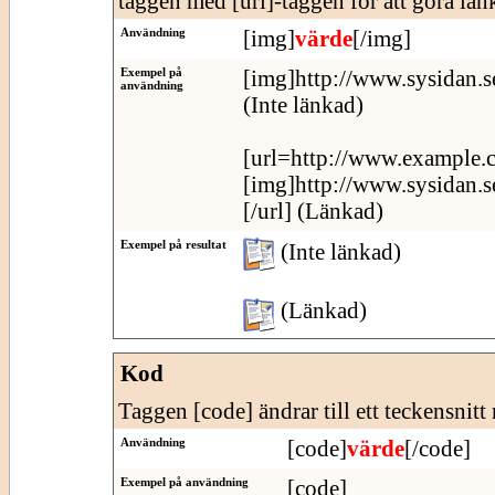
taggen med [url]-taggen för att göra länk
Användning
[img]
värde
[/img]
Exempel på
[img]http://www.sysidan.s
användning
(Inte länkad)
[url=http://www.example.
[img]http://www.sysidan.s
[/url] (Länkad)
Exempel på resultat
(Inte länkad)
(Länkad)
Kod
Taggen [code] ändrar till ett teckensnitt
Användning
[code]
värde
[/code]
Exempel på användning
[code]