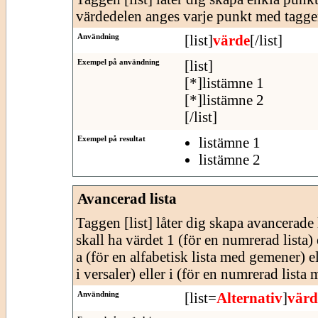
värdedelen anges varje punkt med tagge
Användning
[list]
värde
[/list]
Exempel på användning
[list]
[*]listämne 1
[*]listämne 2
[/list]
Exempel på resultat
listämne 1
listämne 2
Avancerad lista
Taggen [list] låter dig skapa avancerade l
skall ha värdet 1 (för en numrerad lista) e
a (för en alfabetisk lista med gemener) e
i versaler) eller i (för en numrerad lista
Användning
[list=
Alternativ
]
värd