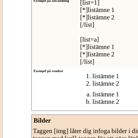
Exempel på användning
[list=1]
[*]listämne 1
[*]listämne 2
[/list]
[list=a]
[*]listämne 1
[*]listämne 2
[/list]
Exempel på resultat
listämne 1
listämne 2
listämne 1
listämne 2
Bilder
Taggen [img] låter dig infoga bilder i 