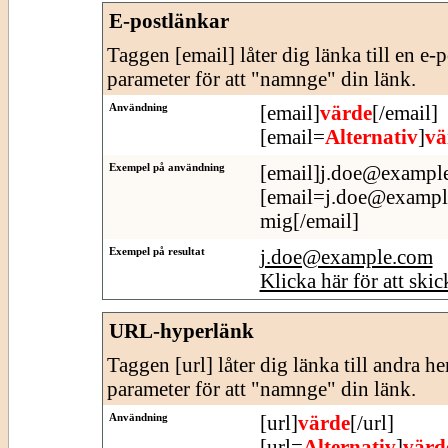
E-postlänkar
Taggen [email] låter dig länka till en e-
parameter för att "namnge" din länk.
Användning
[email]
värde
[/email]
[email=
Alternativ
]
vä
Exempel på användning
[email]j.doe@example
[email=j.doe@example.
mig[/email]
Exempel på resultat
j.doe@example.com
Klicka här för att skic
URL-hyperlänk
Taggen [url] låter dig länka till andra h
parameter för att "namnge" din länk.
Användning
[url]
värde
[/url]
[url=
Alternativ
]
värd