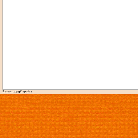
Personuppgiftspolicy