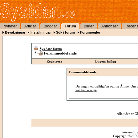
Nyheter
Artiklar
Bloggar
Forum
Bilder
Annonser
Recens
Bevakningar
Inställningar
Sök i forum
Forumregler
Sysidans forum
Forummeddelande
Registrera
Dagens inlägg
Forummeddelande
Du angav ett ogiltigt/en ogiltig Ämne. Om d
webbansvarige
.
Alla tider är
Powered by
Copyright ©2000 -