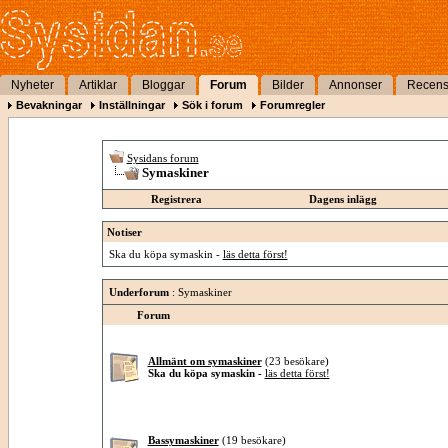
Nyheter
Artiklar
Bloggar
Forum
Bilder
Annonser
Recens
Bevakningar
Inställningar
Sök i forum
Forumregler
Sysidans forum
Symaskiner
Registrera
Dagens inlägg
Notiser
Ska du köpa symaskin -
läs detta först!
Underforum
: Symaskiner
Forum
Allmänt om symaskiner
(23 besökare)
Ska du köpa symaskin -
läs detta först!
Bassymaskiner
(19 besökare)