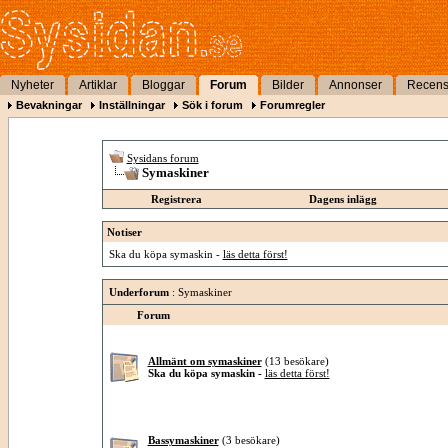
Nyheter
Artiklar
Bloggar
Forum
Bilder
Annonser
Recens
Bevakningar
Inställningar
Sök i forum
Forumregler
Sysidans forum
Symaskiner
Registrera
Dagens inlägg
Notiser
Ska du köpa symaskin -
läs detta först!
Underforum
: Symaskiner
Forum
Allmänt om symaskiner
(13 besökare)
Ska du köpa symaskin -
läs detta först!
Bassymaskiner
(3 besökare)