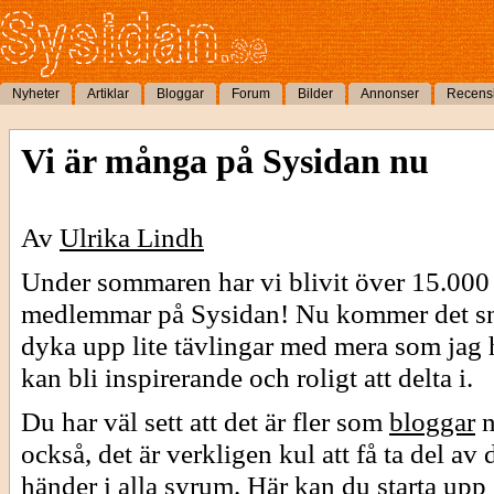
Nyheter
Artiklar
Bloggar
Forum
Bilder
Annonser
Recens
Vi är många på Sysidan nu
Av
Ulrika Lindh
Under sommaren har vi blivit över 15.000
medlemmar på Sysidan! Nu kommer det sna
dyka upp lite tävlingar med mera som jag
kan bli inspirerande och roligt att delta i.
Du har väl sett att det är fler som
bloggar
n
också, det är verkligen kul att få ta del av
händer i alla syrum.
Här kan du starta upp