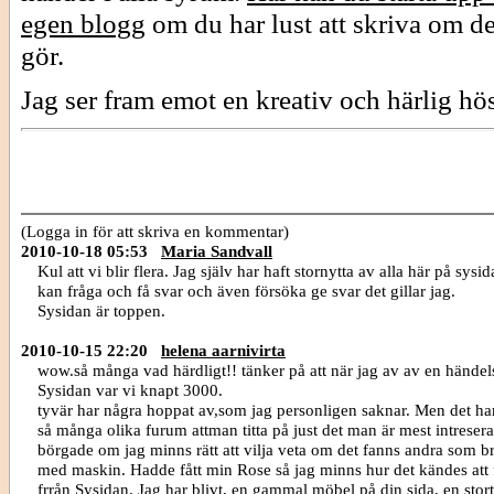
egen blogg
om du har lust att skriva om d
gör.
Jag ser fram emot en kreativ och härlig hös
(Logga in för att skriva en kommentar)
2010-10-18 05:53
Maria Sandvall
Kul att vi blir flera. Jag själv har haft stornytta av alla här på sysi
kan fråga och få svar och även försöka ge svar det gillar jag.
Sysidan är toppen.
2010-10-15 22:20
helena aarnivirta
wow.så många vad härdligt!! tänker på att när jag av av en händels
Sysidan var vi knapt 3000.
tyvär har några hoppat av,som jag personligen saknar. Men det har 
så många olika furum attman titta på just det man är mest intreser
börgade om jag minns rätt att vilja veta om det fanns andra som 
med maskin. Hadde fått min Rose så jag minns hur det kändes att 
frrån Sysidan. Jag har blivt, en gammal möbel på din sida, en stor