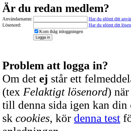
Är du redan medlem?
Användarnamn:
Har du glömt ditt anv
Lösenord:
Har du glömt ditt löse
Kom ihåg inloggningen
Problem att logga in?
Om det
ej
står ett felmedde
(tex
Felaktigt lösenord
) nä
till denna sida igen kan din
sk
cookies
, kör
denna test
fö