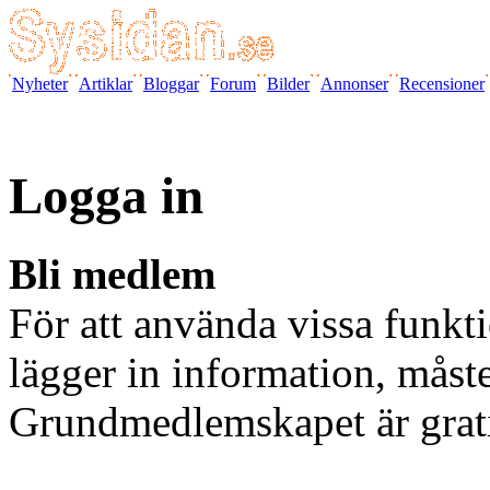
Nyheter
Artiklar
Bloggar
Forum
Bilder
Annonser
Recensioner
Logga in
Bli medlem
För att använda vissa funkti
lägger in information, måst
Grundmedlemskapet är grat