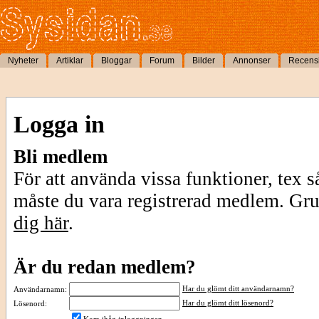
Nyheter
Artiklar
Bloggar
Forum
Bilder
Annonser
Recens
Logga in
Bli medlem
För att använda vissa funktioner, tex s
måste du vara registrerad medlem. Gr
dig här
.
Är du redan medlem?
Har du glömt ditt användarnamn?
Användarnamn:
Har du glömt ditt lösenord?
Lösenord: