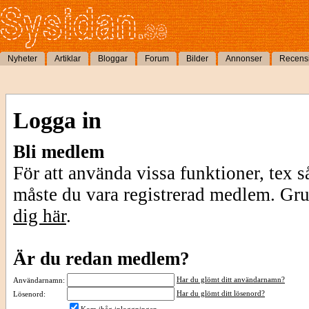
Nyheter
Artiklar
Bloggar
Forum
Bilder
Annonser
Recens
Logga in
Bli medlem
För att använda vissa funktioner, tex s
måste du vara registrerad medlem. Gr
dig här
.
Är du redan medlem?
Har du glömt ditt användarnamn?
Användarnamn:
Har du glömt ditt lösenord?
Lösenord: