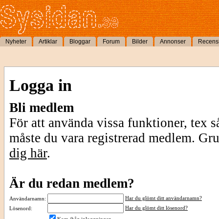
Nyheter
Artiklar
Bloggar
Forum
Bilder
Annonser
Recens
Logga in
Bli medlem
För att använda vissa funktioner, tex s
måste du vara registrerad medlem. Gr
dig här
.
Är du redan medlem?
Har du glömt ditt användarnamn?
Användarnamn:
Har du glömt ditt lösenord?
Lösenord: