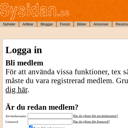
Nyheter
Artiklar
Bloggar
Forum
Bilder
Annonser
Recens
Logga in
Bli medlem
För att använda vissa funktioner, tex s
måste du vara registrerad medlem. Gr
dig här
.
Är du redan medlem?
Har du glömt ditt användarnamn?
Användarnamn:
Har du glömt ditt lösenord?
Lösenord: