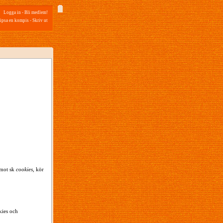
Logga in
-
Bli medlem!
ipsa en kompis
-
Skriv ut
emot sk
cookies
, kör
kies och