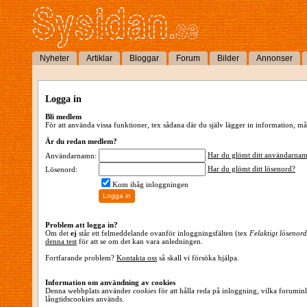
Nyheter
Artiklar
Bloggar
Forum
Bilder
Annonser
Logga in
Bli medlem
För att använda vissa funktioner, tex sådana där du själv lägger in information,
Är du redan medlem?
Har du glömt ditt användarna
Användarnamn:
Har du glömt ditt lösenord?
Lösenord:
Kom ihåg inloggningen
Problem att logga in?
Om det
ej
står ett felmeddelande ovanför inloggningsfälten (tex
Felaktigt lösenord
denna test
för att se om det kan vara anledningen.
Fortfarande problem?
Kontakta oss
så skall vi försöka hjälpa.
Information om användning av cookies
Denna webbplats använder
cookies
för att hålla reda på inloggning, vilka forumin
långtidscookies används.