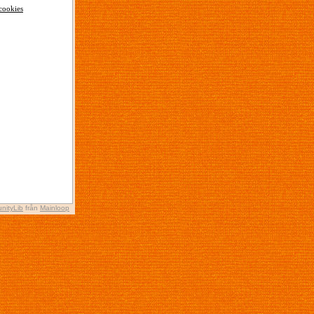
cookies
nityLib
från
Mainloop