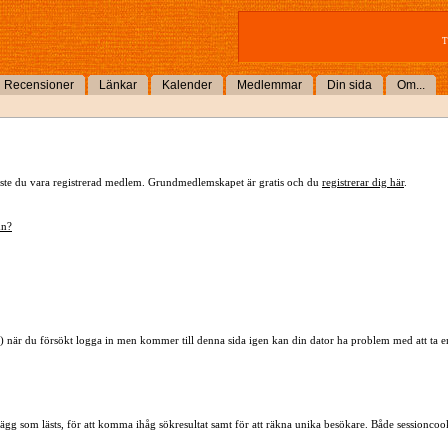
T
Recensioner
Länkar
Kalender
Medlemmar
Din sida
Om...
 måste du vara registrerad medlem. Grundmedlemskapet är gratis och du
registrerar dig här
.
mn?
) när du försökt logga in men kommer till denna sida igen kan din dator ha problem med att ta 
lägg som lästs, för att komma ihåg sökresultat samt för att räkna unika besökare. Både sessioncoo