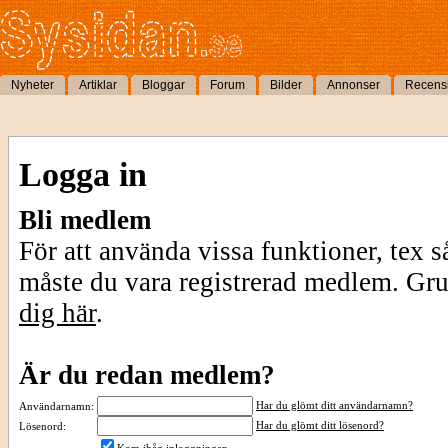
Nyheter
Artiklar
Bloggar
Forum
Bilder
Annonser
Recens
Logga in
Bli medlem
För att använda vissa funktioner, tex s
måste du vara registrerad medlem. Gr
dig här
.
Är du redan medlem?
Har du glömt ditt användarnamn?
Användarnamn:
Har du glömt ditt lösenord?
Lösenord: