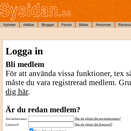
Nyheter
Artiklar
Bloggar
Forum
Bilder
Annonser
Recens
Logga in
Bli medlem
För att använda vissa funktioner, tex s
måste du vara registrerad medlem. Gr
dig här
.
Är du redan medlem?
Har du glömt ditt användarnamn?
Användarnamn:
Har du glömt ditt lösenord?
Lösenord: