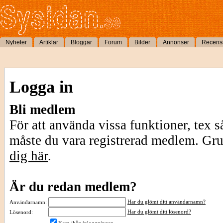
Nyheter
Artiklar
Bloggar
Forum
Bilder
Annonser
Recens
Logga in
Bli medlem
För att använda vissa funktioner, tex s
måste du vara registrerad medlem. Gr
dig här
.
Är du redan medlem?
Har du glömt ditt användarnamn?
Användarnamn:
Har du glömt ditt lösenord?
Lösenord: