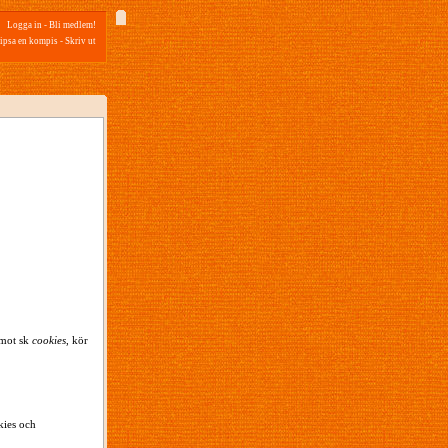
Logga in
-
Bli medlem!
ipsa en kompis
-
Skriv ut
emot sk
cookies
, kör
kies och