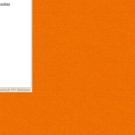
cookies
nityLib
från
Mainloop