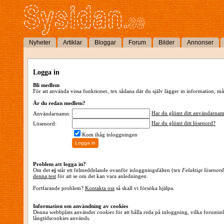
Nyheter
Artiklar
Bloggar
Forum
Bilder
Annonser
Logga in
Bli medlem
För att använda vissa funktioner, tex sådana där du själv lägger in information,
Är du redan medlem?
Har du glömt ditt användarna
Användarnamn:
Har du glömt ditt lösenord?
Lösenord:
Kom ihåg inloggningen
Problem att logga in?
Om det
ej
står ett felmeddelande ovanför inloggningsfälten (tex
Felaktigt lösenord
denna test
för att se om det kan vara anledningen.
Fortfarande problem?
Kontakta oss
så skall vi försöka hjälpa.
Information om användning av cookies
Denna webbplats använder
cookies
för att hålla reda på inloggning, vilka forumin
långtidscookies används.