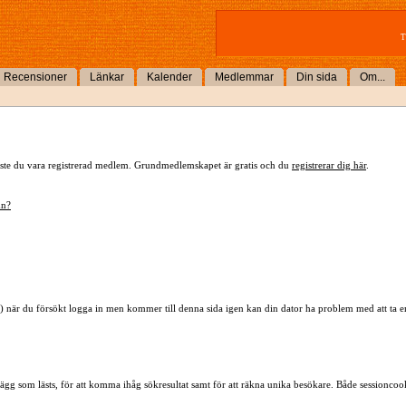
T
Recensioner
Länkar
Kalender
Medlemmar
Din sida
Om...
 måste du vara registrerad medlem. Grundmedlemskapet är gratis och du
registrerar dig här
.
mn?
) när du försökt logga in men kommer till denna sida igen kan din dator ha problem med att ta 
lägg som lästs, för att komma ihåg sökresultat samt för att räkna unika besökare. Både sessioncoo