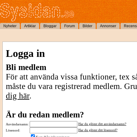
Nyheter
Artiklar
Bloggar
Forum
Bilder
Annonser
Recens
Logga in
Bli medlem
För att använda vissa funktioner, tex s
måste du vara registrerad medlem. Gr
dig här
.
Är du redan medlem?
Har du glömt ditt användarnamn?
Användarnamn:
Har du glömt ditt lösenord?
Lösenord: