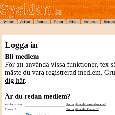
Nyheter
Artiklar
Bloggar
Forum
Bilder
Annonser
Recens
Logga in
Bli medlem
För att använda vissa funktioner, tex s
måste du vara registrerad medlem. Gr
dig här
.
Är du redan medlem?
Har du glömt ditt användarnamn?
Användarnamn:
Har du glömt ditt lösenord?
Lösenord: