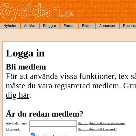
Nyheter
Artiklar
Bloggar
Forum
Bilder
Annonser
Recens
Logga in
Bli medlem
För att använda vissa funktioner, tex s
måste du vara registrerad medlem. Gr
dig här
.
Är du redan medlem?
Har du glömt ditt användarnamn?
Användarnamn:
Har du glömt ditt lösenord?
Lösenord: