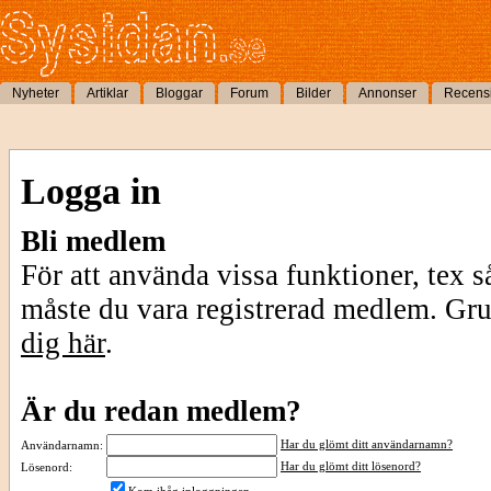
Nyheter
Artiklar
Bloggar
Forum
Bilder
Annonser
Recens
Logga in
Bli medlem
För att använda vissa funktioner, tex s
måste du vara registrerad medlem. Gr
dig här
.
Är du redan medlem?
Har du glömt ditt användarnamn?
Användarnamn:
Har du glömt ditt lösenord?
Lösenord: