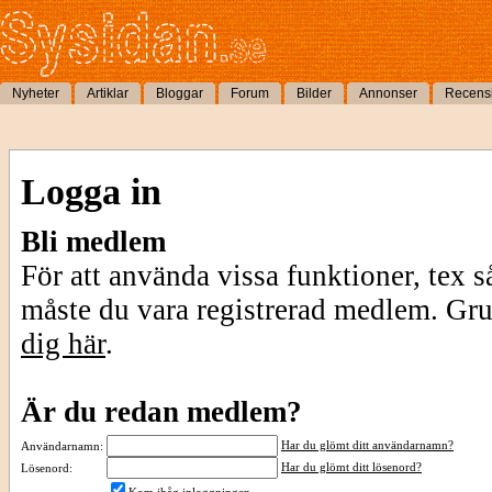
Nyheter
Artiklar
Bloggar
Forum
Bilder
Annonser
Recens
Logga in
Bli medlem
För att använda vissa funktioner, tex s
måste du vara registrerad medlem. Gr
dig här
.
Är du redan medlem?
Har du glömt ditt användarnamn?
Användarnamn:
Har du glömt ditt lösenord?
Lösenord: