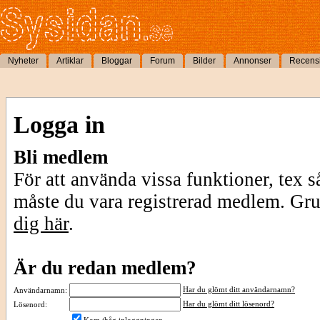
Nyheter
Artiklar
Bloggar
Forum
Bilder
Annonser
Recens
Logga in
Bli medlem
För att använda vissa funktioner, tex s
måste du vara registrerad medlem. Gr
dig här
.
Är du redan medlem?
Har du glömt ditt användarnamn?
Användarnamn:
Har du glömt ditt lösenord?
Lösenord: