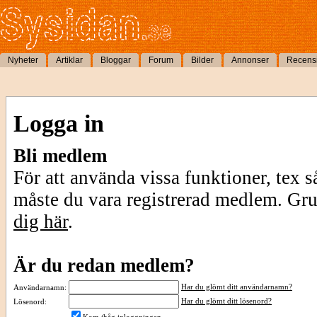
Nyheter
Artiklar
Bloggar
Forum
Bilder
Annonser
Recens
Logga in
Bli medlem
För att använda vissa funktioner, tex s
måste du vara registrerad medlem. Gr
dig här
.
Är du redan medlem?
Har du glömt ditt användarnamn?
Användarnamn:
Har du glömt ditt lösenord?
Lösenord: