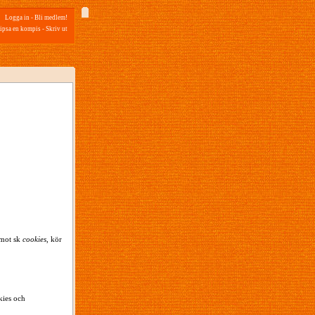
Logga in
-
Bli medlem!
ipsa en kompis
-
Skriv ut
emot sk
cookies
, kör
kies och