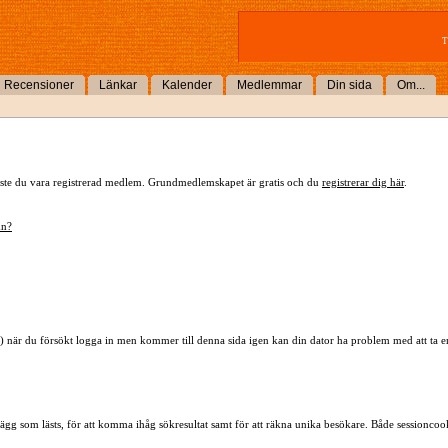
T
Recensioner
Länkar
Kalender
Medlemmar
Din sida
Om...
 måste du vara registrerad medlem. Grundmedlemskapet är gratis och du
registrerar dig här
.
mn?
) när du försökt logga in men kommer till denna sida igen kan din dator ha problem med att ta 
lägg som lästs, för att komma ihåg sökresultat samt för att räkna unika besökare. Både sessioncoo