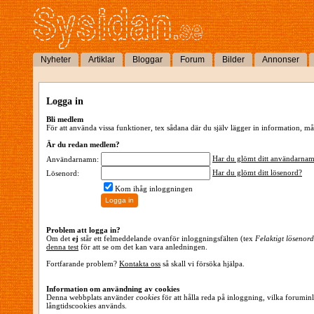
Nyheter
Artiklar
Bloggar
Forum
Bilder
Annonser
Logga in
Bli medlem
För att använda vissa funktioner, tex sådana där du själv lägger in information,
Är du redan medlem?
Har du glömt ditt användarna
Användarnamn:
Har du glömt ditt lösenord?
Lösenord:
Kom ihåg inloggningen
Problem att logga in?
Om det
ej
står ett felmeddelande ovanför inloggningsfälten (tex
Felaktigt lösenord
denna test
för att se om det kan vara anledningen.
Fortfarande problem?
Kontakta oss
så skall vi försöka hjälpa.
Information om användning av cookies
Denna webbplats använder
cookies
för att hålla reda på inloggning, vilka forumin
långtidscookies används.