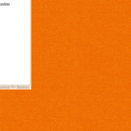
cookies
nityLib
från
Mainloop