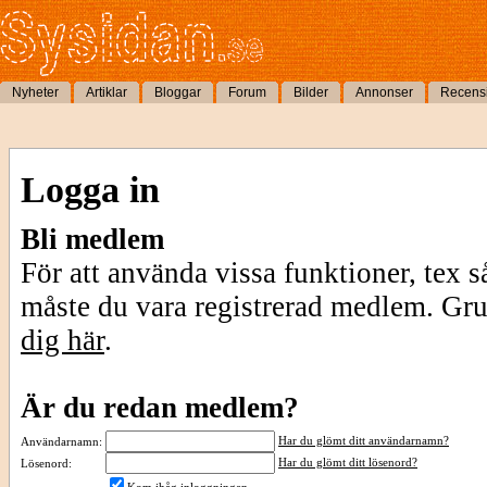
Nyheter
Artiklar
Bloggar
Forum
Bilder
Annonser
Recens
Logga in
Bli medlem
För att använda vissa funktioner, tex s
måste du vara registrerad medlem. Gr
dig här
.
Är du redan medlem?
Har du glömt ditt användarnamn?
Användarnamn:
Har du glömt ditt lösenord?
Lösenord: