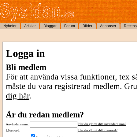
Nyheter
Artiklar
Bloggar
Forum
Bilder
Annonser
Recens
Logga in
Bli medlem
För att använda vissa funktioner, tex s
måste du vara registrerad medlem. Gr
dig här
.
Är du redan medlem?
Har du glömt ditt användarnamn?
Användarnamn:
Har du glömt ditt lösenord?
Lösenord: