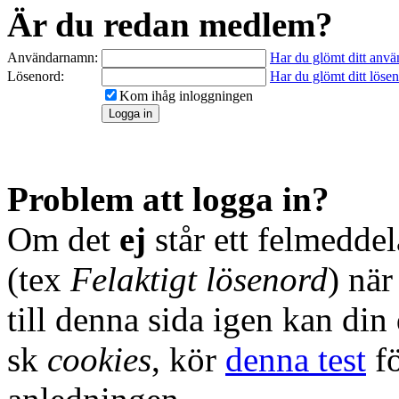
Är du redan medlem?
Användarnamn:
Har du glömt ditt anv
Lösenord:
Har du glömt ditt löse
Kom ihåg inloggningen
Problem att logga in?
Om det
ej
står ett felmedde
(tex
Felaktigt lösenord
) nä
till denna sida igen kan din
sk
cookies
, kör
denna test
fö