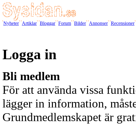
Nyheter
Artiklar
Bloggar
Forum
Bilder
Annonser
Recensioner
Logga in
Bli medlem
För att använda vissa funkti
lägger in information, måst
Grundmedlemskapet är grat