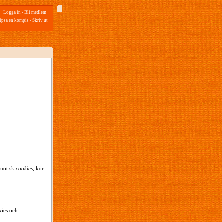
Logga in
-
Bli medlem!
ipsa en kompis
-
Skriv ut
emot sk
cookies
, kör
kies och