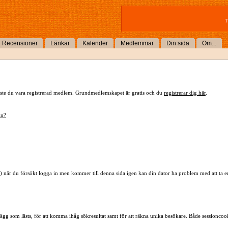
T
Recensioner
Länkar
Kalender
Medlemmar
Din sida
Om...
 måste du vara registrerad medlem. Grundmedlemskapet är gratis och du
registrerar dig här
.
mn?
) när du försökt logga in men kommer till denna sida igen kan din dator ha problem med att ta 
lägg som lästs, för att komma ihåg sökresultat samt för att räkna unika besökare. Både sessioncoo