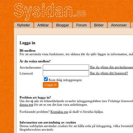
Nyheter
Artiklar
Bloggar
Forum
Bilder
Annonser
Logga in
Bli medlem
För att använda vissa funktioner, tex sådana där du själv lägger in information,
Är du redan medlem?
Har du glömt ditt användarna
Användarnamn:
Har du glömt ditt lösenord?
Lösenord:
Kom ihåg inloggningen
Problem att logga in?
Om det
ej
står ett felmeddelande ovanför inloggningsfälten (tex
Felaktigt lösenord
denna test
för att se om det kan vara anledningen.
Fortfarande problem?
Kontakta oss
så skall vi försöka hjälpa.
Information om användning av cookies
Denna webbplats använder
cookies
för att hålla reda på inloggning, vilka forumin
långtidscookies används.