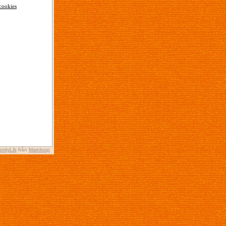
cookies
nityLib
från
Mainloop