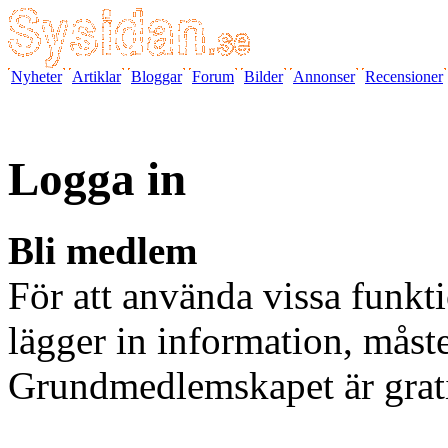
Nyheter
Artiklar
Bloggar
Forum
Bilder
Annonser
Recensioner
Logga in
Bli medlem
För att använda vissa funkti
lägger in information, måst
Grundmedlemskapet är grat