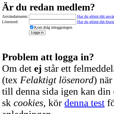
Är du redan medlem?
Användarnamn:
Har du glömt ditt anv
Lösenord:
Har du glömt ditt löse
Kom ihåg inloggningen
Problem att logga in?
Om det
ej
står ett felmedde
(tex
Felaktigt lösenord
) nä
till denna sida igen kan din
sk
cookies
, kör
denna test
fö