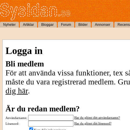
Nyheter
Artiklar
Bloggar
Forum
Bilder
Annonser
Recens
Logga in
Bli medlem
För att använda vissa funktioner, tex s
måste du vara registrerad medlem. Gr
dig här
.
Är du redan medlem?
Har du glömt ditt användarnamn?
Användarnamn:
Har du glömt ditt lösenord?
Lösenord: