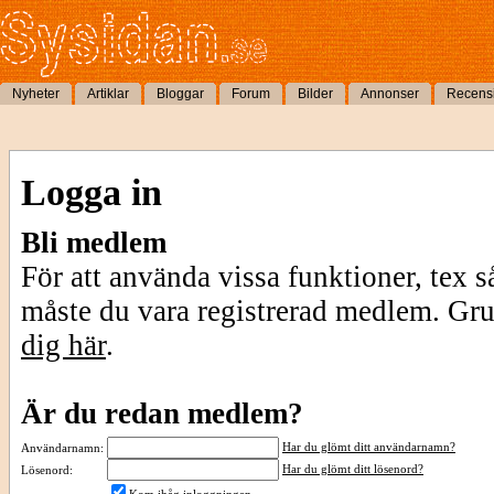
Nyheter
Artiklar
Bloggar
Forum
Bilder
Annonser
Recens
Logga in
Bli medlem
För att använda vissa funktioner, tex s
måste du vara registrerad medlem. Gr
dig här
.
Är du redan medlem?
Har du glömt ditt användarnamn?
Användarnamn:
Har du glömt ditt lösenord?
Lösenord: