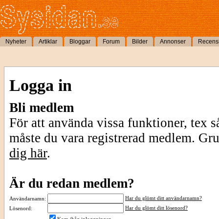
Nyheter
Artiklar
Bloggar
Forum
Bilder
Annonser
Recens
Logga in
Bli medlem
För att använda vissa funktioner, tex s
måste du vara registrerad medlem. Gr
dig här
.
Är du redan medlem?
Har du glömt ditt användarnamn?
Användarnamn:
Har du glömt ditt lösenord?
Lösenord: