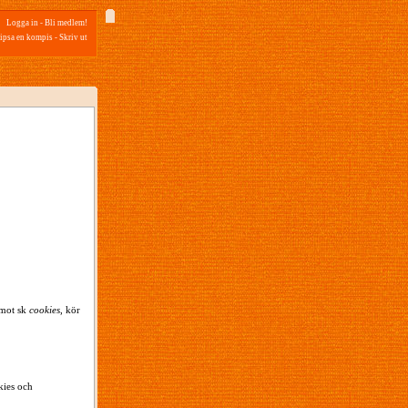
Logga in
-
Bli medlem!
ipsa en kompis
-
Skriv ut
emot sk
cookies
, kör
kies och