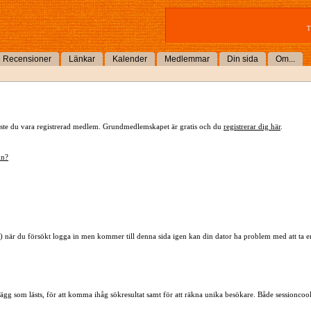
T
Recensioner
Länkar
Kalender
Medlemmar
Din sida
Om...
 måste du vara registrerad medlem. Grundmedlemskapet är gratis och du
registrerar dig här
.
mn?
) när du försökt logga in men kommer till denna sida igen kan din dator ha problem med att ta 
lägg som lästs, för att komma ihåg sökresultat samt för att räkna unika besökare. Både sessioncoo