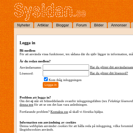
Nyheter
Artiklar
Bloggar
Forum
Bilder
Annonser
Logga in
Bli medlem
För att använda vissa funktioner, tex sådana där du själv lägger in information,
Är du redan medlem?
Har du glömt ditt användarna
Användarnamn:
Har du glömt ditt lösenord?
Lösenord:
Kom ihåg inloggningen
Problem att logga in?
Om det
ej
står ett felmeddelande ovanför inloggningsfälten (tex
Felaktigt lösenord
denna test
för att se om det kan vara anledningen.
Fortfarande problem?
Kontakta oss
så skall vi försöka hjälpa.
Information om användning av cookies
Denna webbplats använder
cookies
för att hålla reda på inloggning, vilka forumin
långtidscookies används.