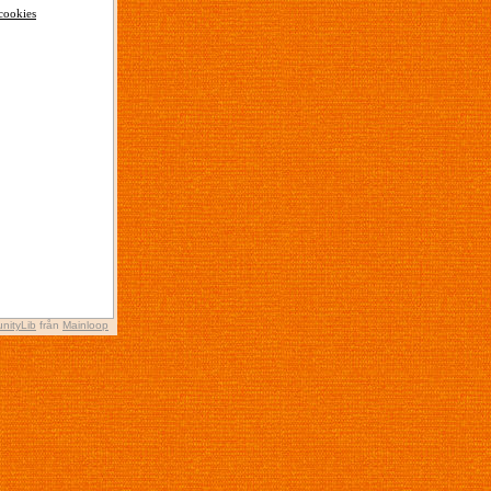
cookies
nityLib
från
Mainloop