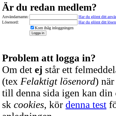
Är du redan medlem?
Användarnamn:
Har du glömt ditt anv
Lösenord:
Har du glömt ditt löse
Kom ihåg inloggningen
Problem att logga in?
Om det
ej
står ett felmedde
(tex
Felaktigt lösenord
) nä
till denna sida igen kan din
sk
cookies
, kör
denna test
fö