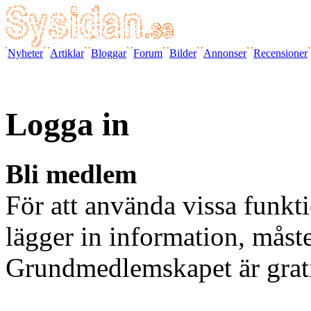
Nyheter
Artiklar
Bloggar
Forum
Bilder
Annonser
Recensioner
Logga in
Bli medlem
För att använda vissa funkti
lägger in information, måst
Grundmedlemskapet är grat