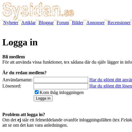
Nyheter
Artiklar
Bloggar
Forum
Bilder
Annonser
Recensioner
Logga in
Bli medlem
För att använda vissa funktioner, tex sådana där du själv lägger in 
Är du redan medlem?
Användarnamn:
Har du glömt ditt anv
Lösenord:
Har du glömt ditt löse
Kom ihåg inloggningen
Problem att logga in?
Om det
ej
står ett felmeddelande ovanför inloggningsfälten (tex
Felakt
att se om det kan vara anledningen.