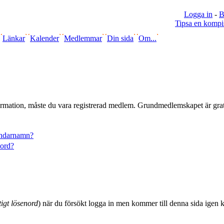
Logga in
-
B
Tipsa en kompi
Länkar
Kalender
Medlemmar
Din sida
Om...
information, måste du vara registrerad medlem. Grundmedlemskapet är gra
ändarnamn?
nord?
igt lösenord
) när du försökt logga in men kommer till denna sida igen 