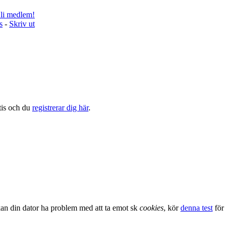
li medlem!
s
-
Skriv ut
tis och du
registrerar dig här
.
kan din dator ha problem med att ta emot sk
cookies
, kör
denna test
för