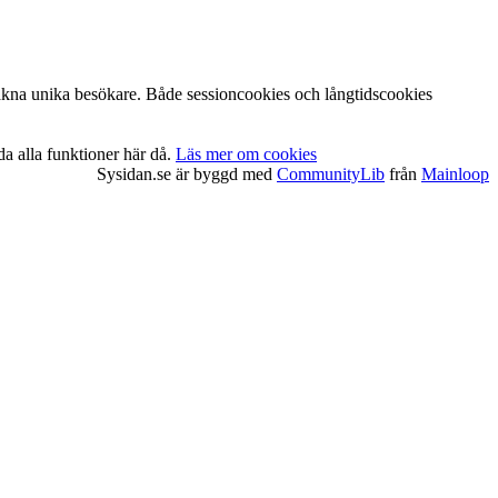
t räkna unika besökare. Både sessioncookies och långtidscookies
da alla funktioner här då.
Läs mer om cookies
Sysidan.se är byggd med
CommunityLib
från
Mainloop