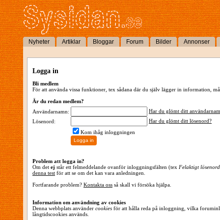
Nyheter
Artiklar
Bloggar
Forum
Bilder
Annonser
Logga in
Bli medlem
För att använda vissa funktioner, tex sådana där du själv lägger in information,
Är du redan medlem?
Har du glömt ditt användarna
Användarnamn:
Har du glömt ditt lösenord?
Lösenord:
Kom ihåg inloggningen
Problem att logga in?
Om det
ej
står ett felmeddelande ovanför inloggningsfälten (tex
Felaktigt lösenord
denna test
för att se om det kan vara anledningen.
Fortfarande problem?
Kontakta oss
så skall vi försöka hjälpa.
Information om användning av cookies
Denna webbplats använder
cookies
för att hålla reda på inloggning, vilka forumin
långtidscookies används.