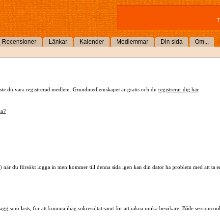
T
Recensioner
Länkar
Kalender
Medlemmar
Din sida
Om...
 måste du vara registrerad medlem. Grundmedlemskapet är gratis och du
registrerar dig här
.
mn?
) när du försökt logga in men kommer till denna sida igen kan din dator ha problem med att ta 
lägg som lästs, för att komma ihåg sökresultat samt för att räkna unika besökare. Både sessioncoo