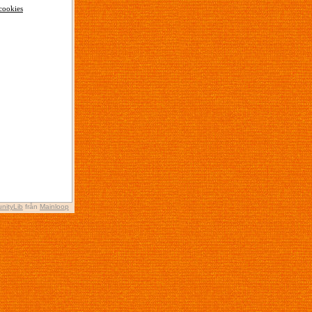
cookies
nityLib
från
Mainloop