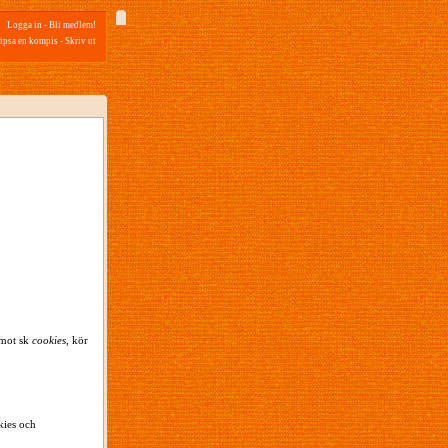
Logga in
-
Bli medlem!
ipsa en kompis
-
Skriv ut
emot sk
cookies
, kör
kies och