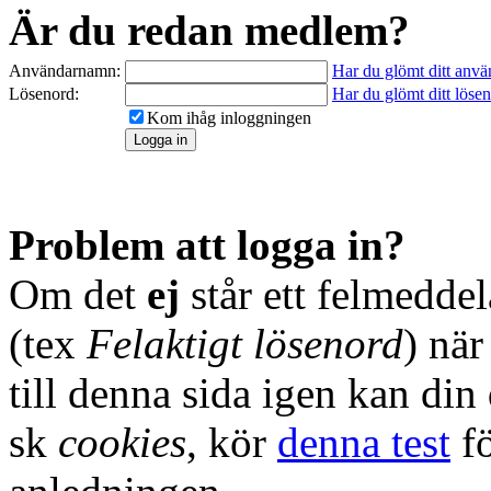
Är du redan medlem?
Användarnamn:
Har du glömt ditt anv
Lösenord:
Har du glömt ditt löse
Kom ihåg inloggningen
Problem att logga in?
Om det
ej
står ett felmedde
(tex
Felaktigt lösenord
) nä
till denna sida igen kan din
sk
cookies
, kör
denna test
fö