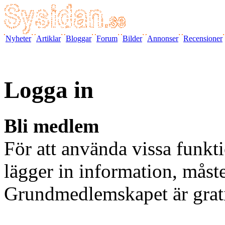
Nyheter
Artiklar
Bloggar
Forum
Bilder
Annonser
Recensioner
Logga in
Bli medlem
För att använda vissa funkti
lägger in information, måst
Grundmedlemskapet är grat