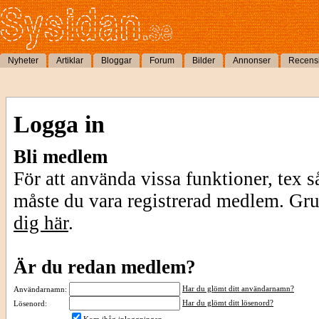
Nyheter
Artiklar
Bloggar
Forum
Bilder
Annonser
Recens
Logga in
Bli medlem
För att använda vissa funktioner, tex s
måste du vara registrerad medlem. Gr
dig här
.
Är du redan medlem?
Har du glömt ditt användarnamn?
Användarnamn:
Har du glömt ditt lösenord?
Lösenord: