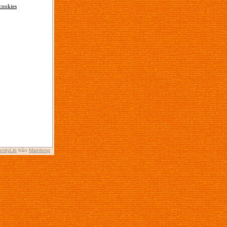
cookies
nityLib
från
Mainloop