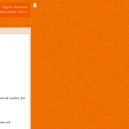
Logga in
-
Bli medlem!
ipsa en kompis
-
Skriv ut
emot sk
cookies
, kör
kies och