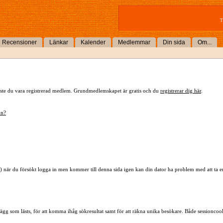
T
Recensioner
Länkar
Kalender
Medlemmar
Din sida
Om...
 måste du vara registrerad medlem. Grundmedlemskapet är gratis och du
registrerar dig här
.
mn?
) när du försökt logga in men kommer till denna sida igen kan din dator ha problem med att ta 
lägg som lästs, för att komma ihåg sökresultat samt för att räkna unika besökare. Både sessioncoo