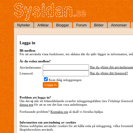
Nyheter
Artiklar
Bloggar
Forum
Bilder
Annonser
Logga in
Bli medlem
För att använda vissa funktioner, tex sådana där du själv lägger in information,
Är du redan medlem?
Har du glömt ditt användarna
Användarnamn:
Har du glömt ditt lösenord?
Lösenord:
Kom ihåg inloggningen
Problem att logga in?
Om det
ej
står ett felmeddelande ovanför inloggningsfälten (tex
Felaktigt lösenord
denna test
för att se om det kan vara anledningen.
Fortfarande problem?
Kontakta oss
så skall vi försöka hjälpa.
Information om användning av cookies
Denna webbplats använder
cookies
för att hålla reda på inloggning, vilka forumin
långtidscookies används.