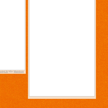
nityLib
från
Mainloop