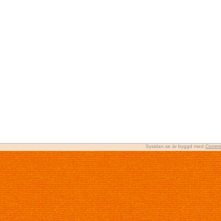
Sysidan.se är byggd med
Commu