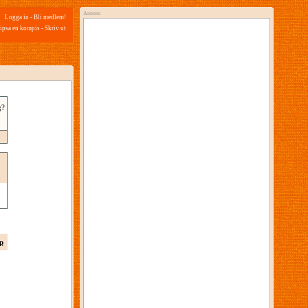
Annons
Logga in
-
Bli medlem!
ipsa en kompis
-
Skriv ut
g?
p