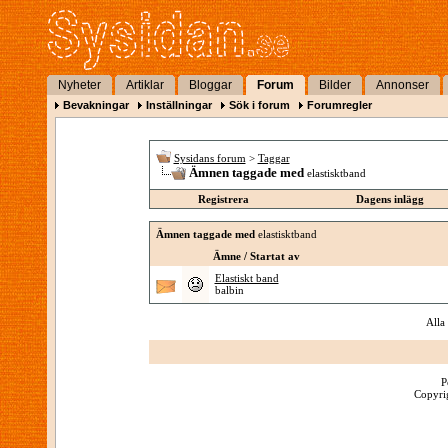
Nyheter
Artiklar
Bloggar
Forum
Bilder
Annonser
Bevakningar
Inställningar
Sök i forum
Forumregler
Sysidans forum
>
Taggar
Ämnen taggade med
elastisktband
Registrera
Dagens inlägg
Ämnen taggade med
elastisktband
Ämne / Startat av
Elastiskt band
balbin
Alla
P
Copyrig