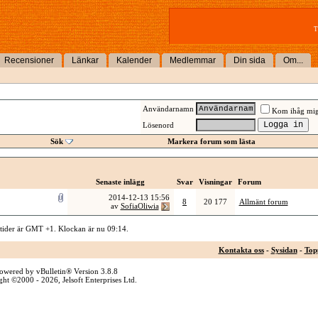
T
Recensioner
Länkar
Kalender
Medlemmar
Din sida
Om...
Användarnamn
Kom ihåg mi
Lösenord
Sök
Markera forum som lästa
Senaste inlägg
Svar
Visningar
Forum
2014-12-13
15:56
8
20 177
Allmänt forum
av
SofiaOliwia
 tider är GMT +1. Klockan är nu
09:14
.
Kontakta oss
-
Sysidan
-
Top
owered by vBulletin® Version 3.8.8
ht ©2000 - 2026, Jelsoft Enterprises Ltd.