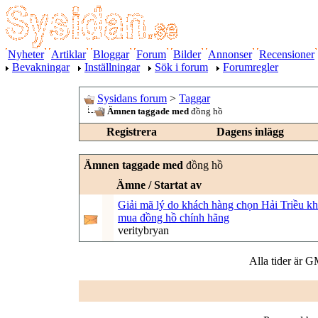
Nyheter
Artiklar
Bloggar
Forum
Bilder
Annonser
Recensioner
Bevakningar
Inställningar
Sök i forum
Forumregler
Sysidans forum
>
Taggar
Ämnen taggade med
đồng hồ
Registrera
Dagens inlägg
Ämnen taggade med
đồng hồ
Ämne / Startat av
Giải mã lý do khách hàng chọn Hải Triều kh
mua đồng hồ chính hãng
veritybryan
Alla tider är 