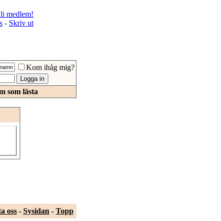
li medlem!
s
-
Skriv ut
Kom ihåg mig?
m som lästa
a oss
-
Sysidan
-
Topp