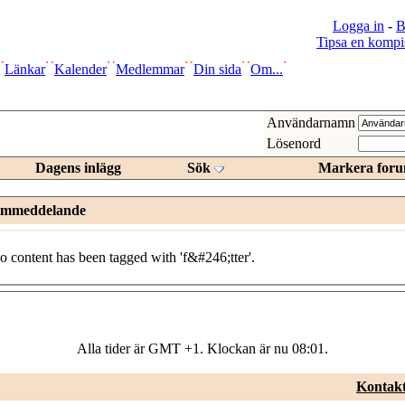
Logga in
-
B
Tipsa en kompi
Länkar
Kalender
Medlemmar
Din sida
Om...
Användarnamn
Lösenord
Dagens inlägg
Sök
Markera foru
ummeddelande
o content has been tagged with 'f&#246;tter'.
Alla tider är GMT +1. Klockan är nu
08:01
.
Kontakt